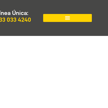
ínea Única:
33 033 4240